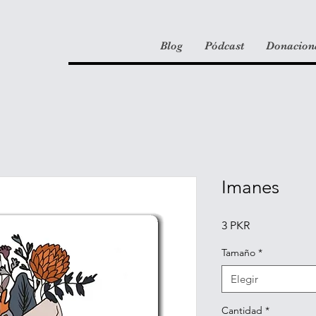
Blog
Pódcast
Donacion
Imanes
Precio
3 PKR
Tamaño
*
Elegir
Cantidad
*