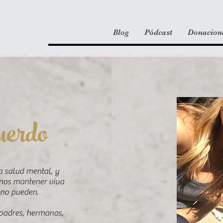
Blog
Pódcast
Donacion
uerdo
a salud mental, y
mos mantener viva
 no pueden.
, padres, hermanas,