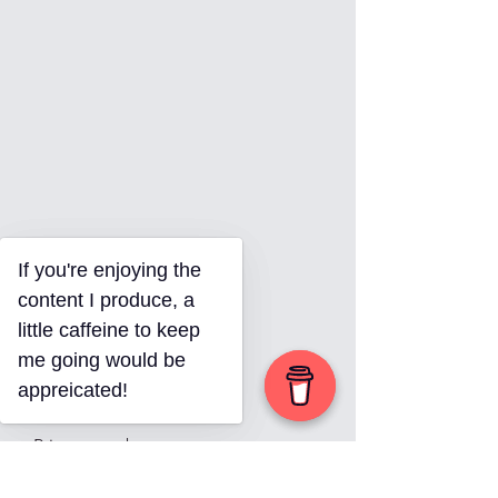
If you're enjoying the
If you're enjoying the
content I produce, a
content I produce, a
little caffeine to keep
little caffeine to keep
me going would be
me going would be
appreicated!
appreicated!
Primer nombre
© 2023 por Salto de Fe.
Orgullosamente creado
con
Wix.com