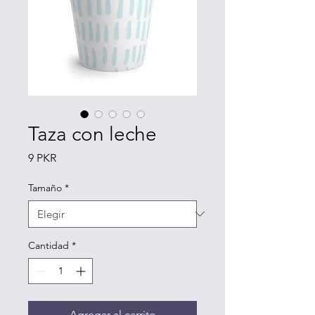
Taza con leche
Precio
9 PKR
Tamaño
*
Cantidad
*
Agregar al carrito