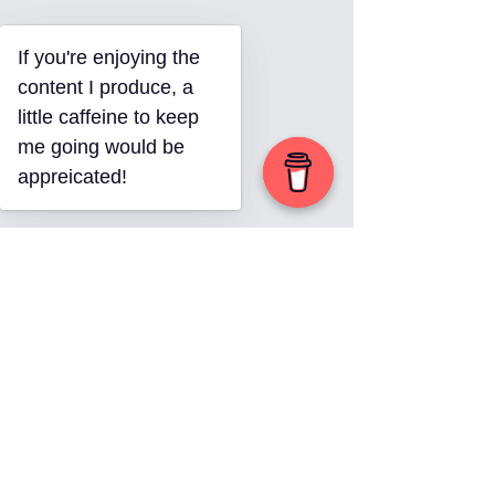
If you're enjoying the
If you're enjoying the
content I produce, a
content I produce, a
little caffeine to keep
little caffeine to keep
me going would be
me going would be
appreicated!
appreicated!