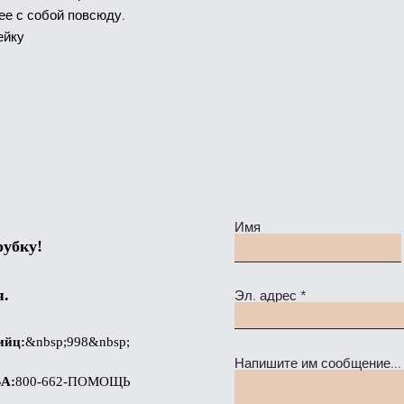
ее с собой повсюду.
ейку
Имя
рубку!
я.
Эл. адрес
ийц
:
&nbsp;998&nbsp;
Напишите им сообщение...
SA
:
800-662-ПОМОЩЬ